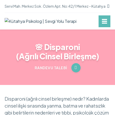
Servi Mah. Merkez Sok. Özlem Apt. No:42/1 Merkez - Kütahya
🌸 Disparoni
(Ağrılı Cinsel Birleşme)
RANDEVU TALEBI
Disparoni (ağrılı cinsel birleşme) nedir? Kadınlarda
cinsel ilişki sırasında yanma, batma ve rahatsızlık
gibi belirtilerin nedenleri ve tıbbi, psikolojik çözüm