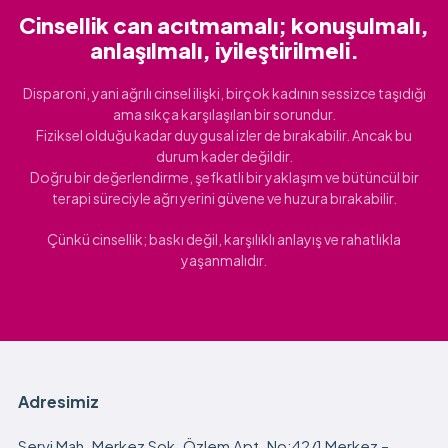
Cinsellik can acıtmamalı; konuşulmalı,
anlaşılmalı, iyileştirilmeli.
Disparoni, yani ağrılı cinsel ilişki, birçok kadının sessizce taşıdığı
ama sıkça karşılaşılan bir sorundur.
Fiziksel olduğu kadar duygusal izler de bırakabilir. Ancak bu
durum kader değildir.
Doğru bir değerlendirme, şefkatli bir yaklaşım ve bütüncül bir
terapi süreciyle ağrı yerini güvene ve huzura bırakabilir.
Çünkü cinsellik; baskı değil, karşılıklı anlayış ve rahatlıkla
yaşanmalıdır.
Adresimiz
Servi Mah. Merkez Sok. Özlem Apt. No:42/1 Merkez –