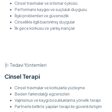
Cinsel travmalar ve istismar öyküsü
Performans kaygısı ve suçluluk duygusu
İlişki problemleri ve güvensizlik
Cinsellikle ilgili bastırılmış duygular
İlk gece korkusu ve yanlış inançlar
🩺 Tedavi Yöntemleri
Cinsel Terapi
Cinsel travmalar ve korkularla yüzleşme
Beden farkındalığı egzersizleri
Vajinismus ve kaygı bozukluklarına yönelik terapi
Partnerle birlikte yapılan terapi ile güvenli iletişim